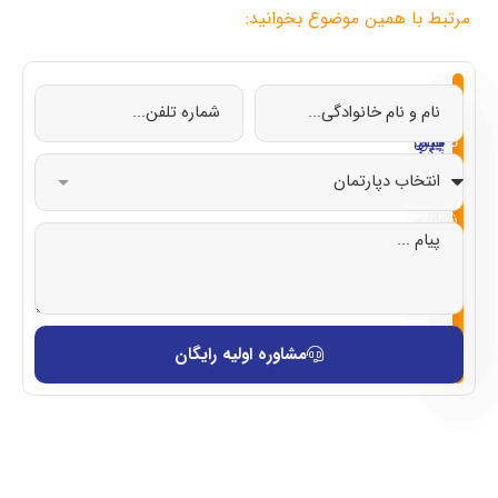
مرتبط با همین موضوع بخوانید:
از
تحصیل
تحصیل
تحصیل
تحصیل
صفر
در
در
در
در
تا
چین
ایتالیا
قبرس
ترکیه
صد
با
شماییم
مشاوره اولیه رایگان