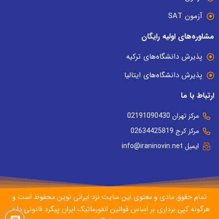
آزمون SAT
مشاوره‌های اولیه رایگان
پذیرش دانشگاه‌های ترکیه
پذیرش دانشگاه‌های ایتالیا
ارتباط با ما
مرکز تهران 02191090430
مرکز کرج 02634425819
ایمیل info@iraninovin.net
تمام حقوق مادی و معنوی این سایت نزد ایرانی نوین محفوظ است و
هرگونه کپی برداری بر اساس قوانین انفورماتیک ایران پیگرد قانونی دارد.