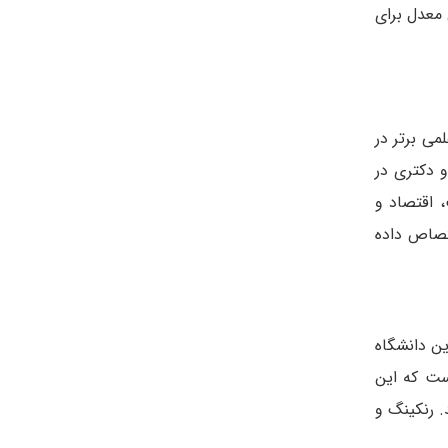
 معدل برای
می برتر در
شناسی ارشد و دکتری در
 اقتصاد و
سیستم رتبه بندی اروپا رتبه 591 را به خود اختصاص داده
ن دانشگاه
یی است که این
. رنکینگ و