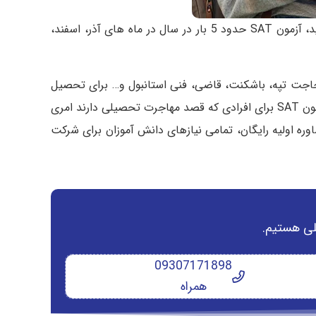
اگر پایه یازدهم و دوازدهم هستید با شرکت در دوره sat شانس پذیرفته شدن خود را درآزمون بین المللی اس ای تی امتحان کنید، آزمون SAT حدود 5 بار در سال در ماه های آذر، اسفند،
ه کوچ، بیکنت، بغازیچی، حاجت تپه، باشکنت، قاضی، فنی استانبول و… برای تحصیل
در رشته‌های پزشکی، دندانپزشکی، داروسازی، رشته‌های مهندسی و… به رسمیت شناخته می‌شود و 2 سال اعتبار دارد. قبولی در آزمون SAT برای افرادی که قصد مهاجرت تحصیلی دارند امری
اوره اولیه رایگان، تمامی نیازهای دانش آموزان برای شرکت
یلی هستیم.
09307171898
همراه