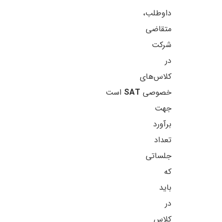
داوطلب،
متقاضی
شرکت
در
کلاس‌های
خصوصی
SAT
است
جهت
برآورد
تعداد
جلساتی
که
باید
در
کلاس