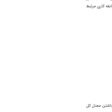
بقه کاری مرتبط
ره آزمون سراسری IMAT است. با این حال داشتن معدل کل