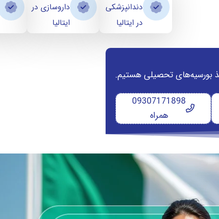
دندانپزشکی
داروسازی در
در ایتالیا
ایتالیا
 اخذ بورسیه‌های تحصیلی هستیم.
09307171898
همراه