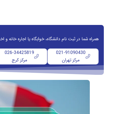
همراه شما در ثبت نام دانشگاه‌، خوابگاه یا اجاره خانه و
026-34425819
021-91090430
مرکز تهران
مرکز کرج