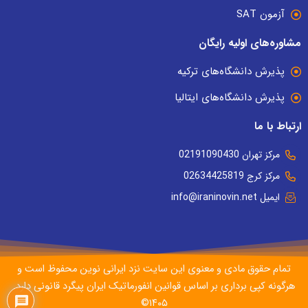
آزمون SAT
مشاوره‌های اولیه رایگان
پذیرش دانشگاه‌های ترکیه
پذیرش دانشگاه‌های ایتالیا
ارتباط با ما
مرکز تهران 02191090430
مرکز کرج 02634425819
ایمیل info@iraninovin.net
تمام حقوق مادی و معنوی این سایت نزد ایرانی نوین محفوظ است و
هرگونه کپی برداری بر اساس قوانین انفورماتیک ایران پیگرد قانونی دارد.
۱۴۰۵©