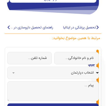
تحصیل پزشکی در ایتالیا
راهنمای تحصیل داروسازی در ایتالیا
مرتبط با همین موضوع بخوانید:
از
تحصیل
تحصیل
تحصیل
تحصیل
صفر
در
در
در
در
تا
چین
ایتالیا
قبرس
ترکیه
صد
با
شماییم