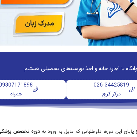
وابگاه یا اجاره خانه و اخذ بورسیه‌های تحصیلی هستیم.
09307171898
026-34425819
مرکز کرج
همراه
 پایان این دوره، داوطلبانی که مایل به ورود به
دوره تخصص پزشکی