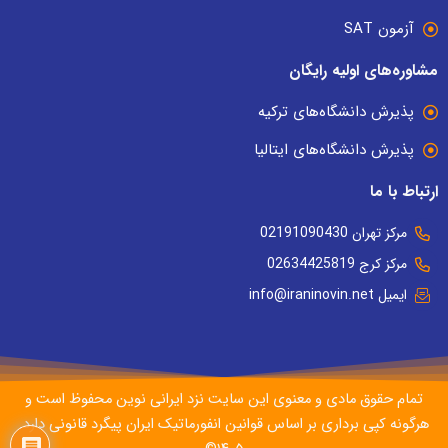
آزمون SAT
مشاوره‌های اولیه رایگان
پذیرش دانشگاه‌های ترکیه
پذیرش دانشگاه‌های ایتالیا
ارتباط با ما
مرکز تهران 02191090430
مرکز کرج 02634425819
ایمیل info@iraninovin.net
تمام حقوق مادی و معنوی این سایت نزد ایرانی نوین محفوظ است و
هرگونه کپی برداری بر اساس قوانین انفورماتیک ایران پیگرد قانونی دارد.