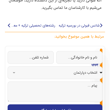
اگه سوالی دارید یا تجربه‌ای از این دانشگاه دارید، خوشحال
می‌شیم با کارشناسان ما تماس بگیرید.
شانس قبولی در بورسیه ترکیه
رشته‌های تحصیلی ترکیه + معرفی بهترین‌ها، پرطرفدارها، پردرآمدها
مرتبط با همین موضوع بخوانید:
از
تحصیل
تحصیل
تحصیل
تحصیل
صفر
در
در
در
در
تا
چین
ایتالیا
قبرس
ترکیه
صد
با
شماییم