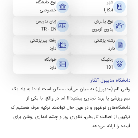
شهر
نوع دانشگاه
آنکارا
خصوصی
نوع پذیرش
زبان تدریس
بدون آزمون
TR - EN
رشته پزشکی
رشته پیراپزشکی
دارد
دارد
رنکینگ
خوابگاه
181
دارد
دانشگاه مدیپول آنکارا
وقتی نام (مدیپول) به میان می‌آید، ممکن است ابتدا به یاد یک
تیم ورزشی یا برند تجاری بیفتید!!! اما در واقع، با یکی از
دانشگاه‌های نوظهور و در عین حال توانمند ترکیه طرف هستیم که
ترکیبی از اصالت تاریخی، فناوری روز و چشم‌ اندازی روشن برای
آینده را ارائه می‌دهد.