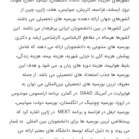
کشورهای آمریکا، استرالیا، کانادا، انگلستان، ایتالیا، آلمان، سوئد،
نروژ، ایسلند، فرانسه، اتریش، سوئیس، هلند، ژاپن، چین از
کشورهای جهان ارائه دهنده بورسیه های تحصیلی می باشند.
این کشورها در بین دانشجویان ایرانی پرطرفدار می باشند. این
کشورها هرساله در مقاطع کارشناسی، کارشناسی ارشد و دکتری
بورسیه های متنوعی به دانشجویان ارائه می دهند که شامل
پوشش هزینه کلی یا جزئی شهریه، هزینه بیمه، هزینه زندگی،
بلیط هواپیما، هزینه دوره های زبان و…می شود و هدف این
بورسیه ها جذب استعداد های تحصیلی می باشد. از جمله
معروف ترین بورسیه‌ های تحصیلی بین‌المللی می‌ توان به
فولبرایت در آمریکا، DAAD در آلمان، برنامه اراسموس موندوس
در اروپا، بورسیه چِوِنینگ در انگلستان، بورسیه دولت سوئیس،
بورسیه ایفل در فرانسه و برنامه MEXT در ژاپن اشاره کرد که
پرمتقاضی ترین بورسیه ها برای دانشجویان بین المللی به شمار
می روند و به دلیل اینکه توسط دانشگاه های معتبر ارائه می