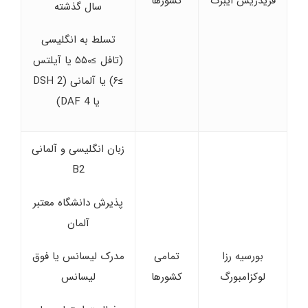
فریدریش ایبرت
کشورها
سال گذشته
تسلط به انگلیسی
(تافل ≥۵۵۰ یا آیلتس
≥۶) یا آلمانی (DSH 2
یا DAF 4)
زبان انگلیسی و آلمانی
B2
پذیرش دانشگاه معتبر
آلمان
بورسیه رزا
تمامی
مدرک لیسانس یا فوق
لوکزامبورگ
کشورها
لیسانس