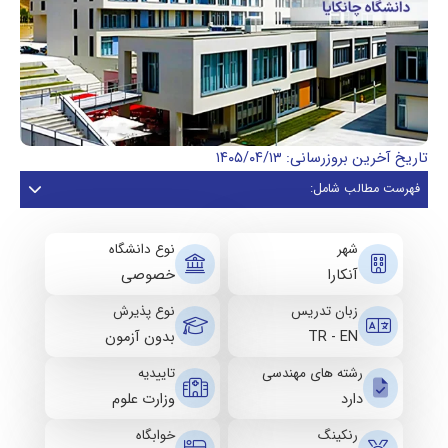
تاریخ آخرین بروزرسانی: ۱۴۰۵/۰۴/۱۳
فهرست مطالب شامل:
شهر
نوع دانشگاه
آنکارا
خصوصی
زبان تدریس
نوع پذیرش
TR - EN
بدون آزمون
رشته های مهندسی
تاییدیه
دارد
وزارت علوم
رنکینگ
خوابگاه