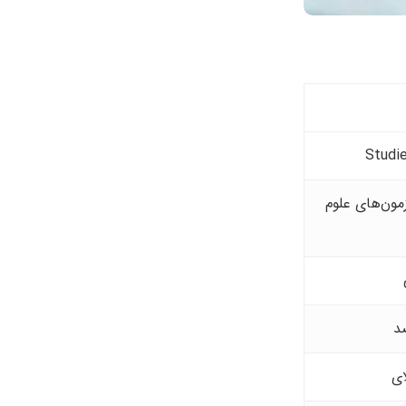
های تخصصی یا عمومی مانند BMAT، UCAT، IMAT یا آزمون‌های علوم
د
ای