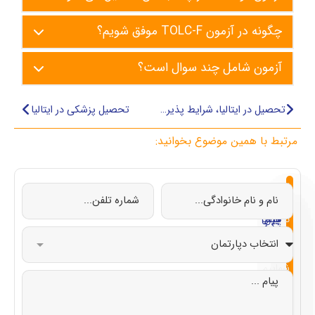
چگونه در آزمون TOLC-F موفق شویم؟
آزمون شامل چند سوال است؟
تحصیل در ایتالیا، شرایط پذیرش + بورسیه‌ها
تحصیل پزشکی در ایتالیا
مرتبط با همین موضوع بخوانید:
از
تحصیل
تحصیل
تحصیل
تحصیل
صفر
در
در
در
در
تا
چین
ایتالیا
قبرس
ترکیه
صد
با
شماییم