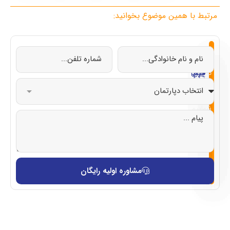
مرتبط با همین موضوع بخوانید:
از
تحصیل
تحصیل
تحصیل
تحصیل
صفر
در
در
در
در
تا
چین
ایتالیا
قبرس
ترکیه
صد
با
شماییم
مشاوره اولیه رایگان