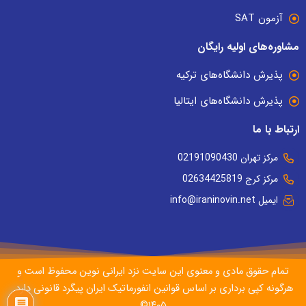
آزمون SAT
مشاوره‌های اولیه رایگان
پذیرش دانشگاه‌های ترکیه
پذیرش دانشگاه‌های ایتالیا
ارتباط با ما
مرکز تهران 02191090430
مرکز کرج 02634425819
ایمیل info@iraninovin.net
تمام حقوق مادی و معنوی این سایت نزد ایرانی نوین محفوظ است و
2
هرگونه کپی برداری بر اساس قوانین انفورماتیک ایران پیگرد قانونی دارد.
۱۴۰۵©