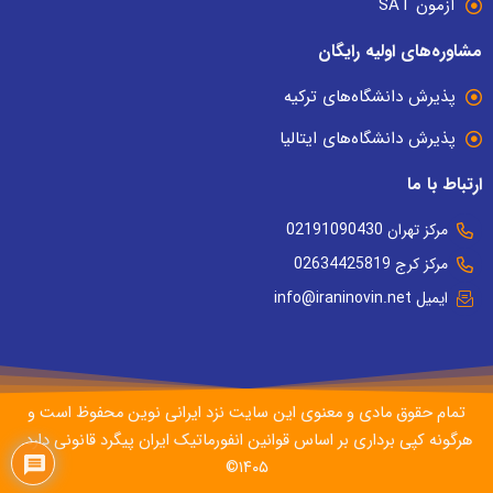
آزمون SAT
مشاوره‌های اولیه رایگان
پذیرش دانشگاه‌های ترکیه
پذیرش دانشگاه‌های ایتالیا
ارتباط با ما
مرکز تهران 02191090430
مرکز کرج 02634425819
ایمیل info@iraninovin.net
تمام حقوق مادی و معنوی این سایت نزد ایرانی نوین محفوظ است و
هرگونه کپی برداری بر اساس قوانین انفورماتیک ایران پیگرد قانونی دارد.
۱۴۰۵©