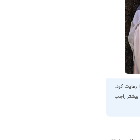
 رعایت کرد.
یشتر راجب