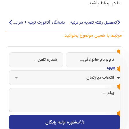
ما در ارتباط باشید.
تحصیل رشته تغذیه در ترکیه
دانشگاه آتاتورک ترکیه + شرایط پذیرش، شهریه و خوابگاه‌ها
مرتبط با همین موضوع بخوانید:
از
تحصیل
تحصیل
تحصیل
تحصیل
صفر
در
در
در
در
تا
چین
ایتالیا
قبرس
ترکیه
صد
با
شماییم
مشاوره اولیه رایگان