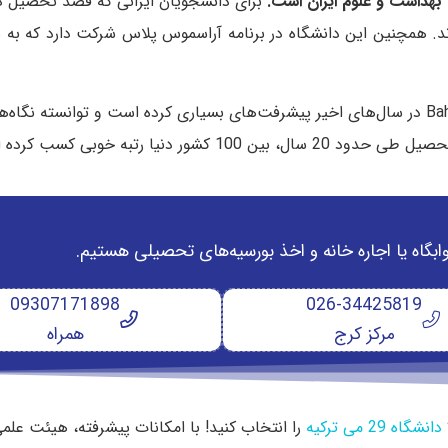
ت بهداشت و علوم ایران است.
برای دانشجویان ایرانی که قصد تحصیل در
 دارند. همچنین این دانشگاه در برنامه آراسموس پلاس شرکت دارد که به
از طرفی، سطح علمی و کیفیت آموزشی Bahce Shahir University در سال‌های اخیر پیشرفت‌های بسیاری کرده است و توانس
وابگاه یا اجاره خانه و اخذ بورسیه‌های تحصیلی هستیم.
09307171898
026-34425819
مرکز کرج
همراه
دانشگاه 29 می ترکیه
را انتخاب کنید! با امکانات پیشرفته، هیئت عل