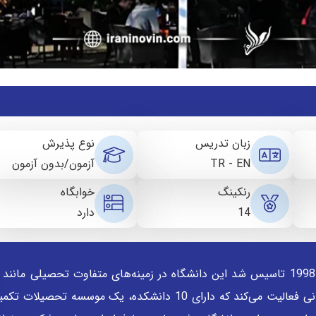
زبان تدریس
نوع پذیرش
TR - EN
آزمون/بدون آزمون
رنکینگ
خوابگاه
14
دارد
دانشگاه باهچه شهیر استانبول ترکیه در سال 1998 تاسیس شد این دانشگاه در زمینه‌های متفاوت تحصیلی م
علوم پایه، مهندسی، هنرهای زیبا و علوم انسانی فعالیت می‌کند که دارای 10 دانشکده، یک موسسه 