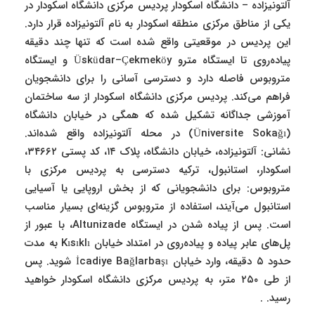
آلتونیزاده – دانشگاه اسکودار پردیس مرکزی دانشگاه اسکودار در
یکی از مناطق مرکزی منطقه اسکودار به نام آلتونیزاده قرار دارد.
این پردیس در موقعیتی واقع شده است که تنها چند دقیقه
پیاده‌روی تا ایستگاه مترو Üsküdar–Çekmeköy و ایستگاه
متروبوس فاصله دارد و دسترسی آسانی را برای دانشجویان
فراهم می‌کند. پردیس مرکزی دانشگاه اسکودار از سه ساختمان
آموزشی جداگانه تشکیل شده که همگی در خیابان دانشگاه
(Üniversite Sokağı) در محله آلتونیزاده واقع شده‌اند.
نشانی: آلتونیزاده، خیابان دانشگاه، پلاک ۱۴، کد پستی ۳۴۶۶۲،
اسکودار، استانبول، ترکیه دسترسی به پردیس مرکزی با
متروبوس: برای دانشجویانی که از بخش اروپایی یا آسیایی
استانبول می‌آیند، استفاده از متروبوس گزینه‌ای بسیار مناسب
است. پس از پیاده شدن در ایستگاه Altunizade، با عبور از
پل‌های عابر پیاده و پیاده‌روی در امتداد خیابان Kısıklı به مدت
حدود ۵ دقیقه، وارد خیابان İcadiye Bağlarbaşı شوید. پس
از طی ۲۵۰ متر، به پردیس مرکزی دانشگاه اسکودار خواهید
رسید. .