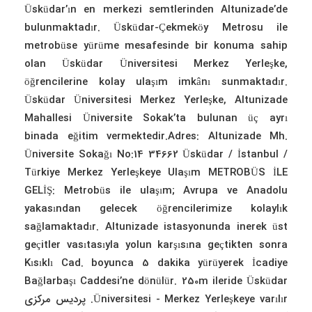
Üsküdar’ın en merkezi semtlerinden Altunizade’de
bulunmaktadır. Üsküdar-Çekmeköy Metrosu ile
metrobüse yürüme mesafesinde bir konuma sahip
olan Üsküdar Üniversitesi Merkez Yerleşke,
öğrencilerine kolay ulaşım imkânı sunmaktadır.
Üsküdar Üniversitesi Merkez Yerleşke, Altunizade
Mahallesi Üniversite Sokak’ta bulunan üç ayrı
binada eğitim vermektedir.Adres: Altunizade Mh.
Üniversite Sokağı No:14 34662 Üsküdar / İstanbul /
Türkiye Merkez Yerleşkeye Ulaşım METROBÜS İLE
GELİŞ: Metrobüs ile ulaşım; Avrupa ve Anadolu
yakasından gelecek öğrencilerimize kolaylık
sağlamaktadır. Altunizade istasyonunda inerek üst
geçitler vasıtasıyla yolun karşısına geçtikten sonra
Kısıklı Cad. boyunca 5 dakika yürüyerek İcadiye
Bağlarbaşı Caddesi’ne dönülür. 250m ileride Üsküdar
Üniversitesi - Merkez Yerleşkeye varılır. پردیس مرکزی