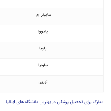
ساپینزا رم
پادووا
پاویا
بولونیا
تورین
مدارک برای تحصیل پزشکی در بهترین دانشگاه های ایتالیا