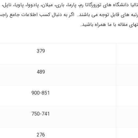
دانشگاه های تورورگاتا رم، پارما، باری، میلان، پادووا، پاویا، ناپل، بو
ی رتبه های قابل توجه می باشند. اگر به دنبال کسب اطلاعات جامع راج
ی مقاله با ما همراه باشید.
379
489
900-851
750-741
276