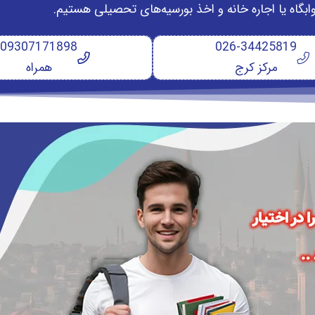
وابگاه یا اجاره خانه و اخذ بورسیه‌های تحصیلی هستیم.
09307171898
026-34425819
مرکز کرج
همراه