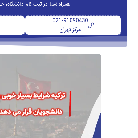
همراه شما در ثبت نام دانشگاه‌، خ
021-91090430
مرکز تهران