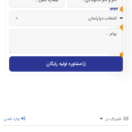
صفر
در
در
در
در
تا
چین
ایتالیا
قبرس
ترکیه
صد
با
شماییم
مشاوره اولیه رایگان
اشتراک در
وارد شدن