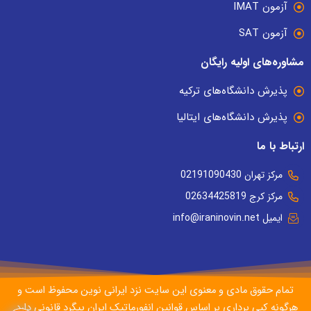
آزمون IMAT
آزمون SAT
مشاوره‌های اولیه رایگان
پذیرش دانشگاه‌های ترکیه
پذیرش دانشگاه‌های ایتالیا
ارتباط با ما
مرکز تهران 02191090430
مرکز کرج 02634425819
ایمیل info@iraninovin.net
تمام حقوق مادی و معنوی این سایت نزد ایرانی نوین محفوظ است و
هرگونه کپی برداری بر اساس قوانین انفورماتیک ایران پیگرد قانونی دارد.