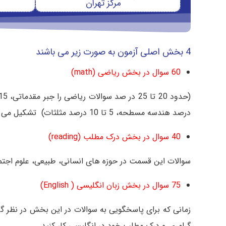
مرکز تهران
4 بخش اصلی آزمون به صورت زیر می باشند
60 سوال در بخش ریاضی (math)
درصد هندسه مسطحه، 5 تا 10 درصد مثلثات) تشکیل می دهند. و 60 دقیق زمان برای پاسخگویی به این سوالات دارید.
40 سوال در بخش درک مطلب (reading)
سوالات این قسمت در حوزه های انسانی، طبیعی، علوم اجتماعی، داستان ادبی است و 35 دقیق
75 سوال در بخش زبان انگلیسی ( English)
گرامری و درک مطلب خود در انگلیسی کار کنید.