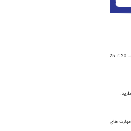
(حدود 20 تا 25 در صد سوالات ریاضی را جبر مقدماتی، 15 تا 20 درصد سوالات را جبر ابتدایی، 15 تا 20 درصد هندسه مختصات، 20 تا 25
خش باید روی مهارت های