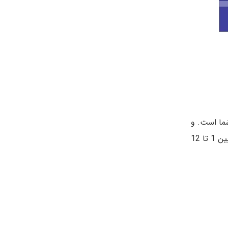
شما است. و
اینکه بتوانید در زمینه های مختلف نقاط قوت و ضعف خود را بیابید. نمره بخش های اجباری بین 1 تا 36 و نمره بخش اختیاری بین 1 تا 12