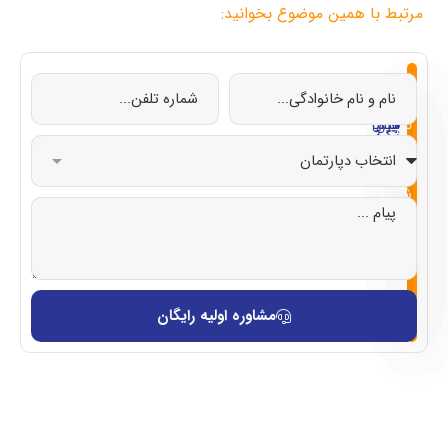
مرتبط با همین موضوع بخوانید:
از
تحصیل
تحصیل
تحصیل
تحصیل
صفر
در
در
در
در
تا
چین
ایتالیا
قبرس
ترکیه
صد
با
شماییم
مشاوره اولیه رایگان