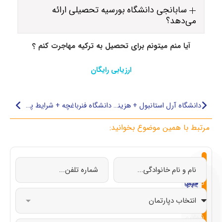
سابانجی دانشگاه بورسیه تحصیلی ارائه
می‌دهد؟
آیا منم میتونم برای تحصیل به ترکیه مهاجرت کنم ؟
ارزیابی رایگان
دانشگاه آرل استانبول + هزینه‌ها، مدارک و شرایط پذیرش
دانشگاه فنرباغچه + شرایط پذیرش، هزینه و خوابگاه
مرتبط با همین موضوع بخوانید:
از
تحصیل
تحصیل
تحصیل
تحصیل
صفر
در
در
در
در
تا
چین
ایتالیا
قبرس
ترکیه
صد
با
شماییم