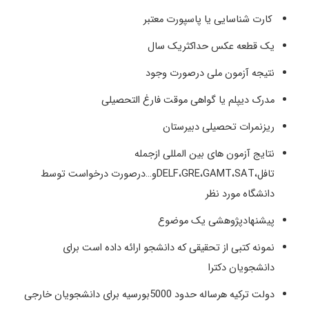
کارت شناسایی یا پاسپورت معتبر
یک قطعه عکس حداکثریک سال
نتیجه آزمون ملی درصورت وجود
مدرک دیپلم یا گواهی موقت فارغ التحصیلی
ریزنمرات تحصیلی دبیرستان
نتایج آزمون های بین المللی ازجمله
تافل،DELF،GRE،GAMT،SATو…درصورت درخواست توسط
دانشگاه مورد نظر
پیشنهادپژوهشی یک موضوع
نمونه کتبی از تحقیقی که دانشجو ارائه داده است برای
دانشجویان دکترا
دولت ترکیه هرساله حدود 5000بورسیه برای دانشجویان خارجی