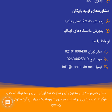
آزمون SAT
مشاوره‌های اولیه رایگان
پذیرش دانشگاه‌های ترکیه
پذیرش دانشگاه‌های ایتالیا
ارتباط با ما
مرکز تهران 02191090430
مرکز کرج 02634425819
ایمیل info@iraninovin.net
تمام حقوق مادی و معنوی این سایت نزد ایرانی نوین محفوظ است و
7
هرگونه کپی برداری بر اساس قوانین انفورماتیک ایران پیگرد قانونی دارد.
۱۴۰۵©